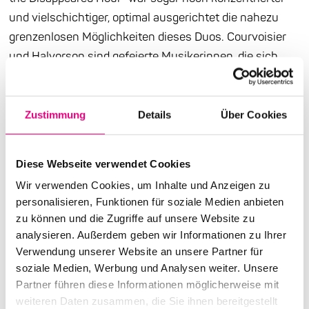
und vielschichtiger, optimal ausgerichtet die nahezu
grenzenlosen Möglichkeiten dieses Duos. Courvoisier
und Halvorson sind gefeierte Musikerinnen, die sich
zwischen Impro-Szene, Free Jazz und Neuer Musik
bewegen. In ihren Formationen geht es immer darum,
eingespielte Muster aufzubrechen, aus den
Zustimmung
Details
Über Cookies
Mitspielenden durch dekonstruktive Verfahren etwas
herauszukitzeln, was denen bislang im eigenen Tun
Diese Webseite verwendet Cookies
verborgen geblieben ist.
Wir verwenden Cookies, um Inhalte und Anzeigen zu
personalisieren, Funktionen für soziale Medien anbieten
Das hat etwas Flirrendes, manchmal Verwirrendes, und
zu können und die Zugriffe auf unsere Website zu
den Zuhörer:innen wird eine aufregende Aufgabe zuteil:
analysieren. Außerdem geben wir Informationen zu Ihrer
Konstruktion und Negation als Prozess
Verwendung unserer Website an unsere Partner für
zusammenzudenken, die Harmonien in deren
soziale Medien, Werbung und Analysen weiter. Unsere
Zersetzung mitzuhören, das Unvertraute als utopische
Partner führen diese Informationen möglicherweise mit
weiteren Daten zusammen, die Sie ihnen bereitgestellt
Suche nach einer anderen Sprache zu verstehen –