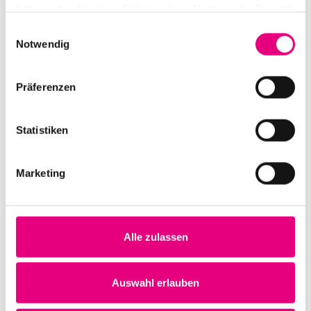
haben oder die sie im Rahmen Ihrer Nutzung der Dienste
kurzum: als großes Abenteuer.
gesammelt haben.
Einwilligungsauswahl
Notwendig
Präferenzen
Auf einen Blick
Statistiken
Beginn:
Sonntag, 22. Oktober 2023, 11:00
Einlass:
10:30
Marketing
Ort:
Betriebswerk
, Am Bahnbetriebswerk 5,
Heidelberg, Baden-Württemberg, 69115,
Deutschland
Alle zulassen
Bestuhlung:
bestuhlt
Auswahl erlauben
Tickets:
29,60 EUR