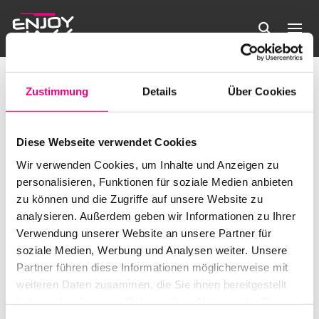
Enjoy Jazz Festival 2023
Veranstaltungen
Enjoy Jazz Festival 2023
Zustimmung
Details
Über Cookies
Veranstaltungen
Es wurden keine Ergebnisse gefunden.
Hinweis
Diese Webseite verwendet Cookies
Anstehende
Verans
Ve
Wir verwenden Cookies, um Inhalte und Anzeigen zu
Suche
Liste
Filter
personalisieren, Funktionen für soziale Medien anbieten
Datum
Anzeigen
An
Suche
zu können und die Zugriffe auf unsere Website zu
wählen.
Heute
Veranstaltungen
Nächste
Vorherige
analysieren. Außerdem geben wir Informationen zu Ihrer
Na
Veransta
und
Verwendung unserer Website an unsere Partner für
soziale Medien, Werbung und Analysen weiter. Unsere
Kalender abonnieren
Ansicht
Partner führen diese Informationen möglicherweise mit
weiteren Daten zusammen, die Sie ihnen bereitgestellt
Navigat
haben oder die sie im Rahmen Ihrer Nutzung der Dienste
gesammelt haben.