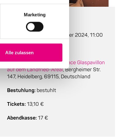
Marketing
Auf einen Blick
Beginn:
Sonntag, 27. Oktober 2024, 11:00
Einlass:
10:30
Alle zulassen
Ort:
Enjoy Jazz Pop-up Space Glaspavillon
auf dem Landfried-Areal
, Bergheimer Str.
147, Heidelberg, 69115, Deutschland
Bestuhlung:
bestuhlt
Tickets:
13,10 €
Abendkasse:
17 €