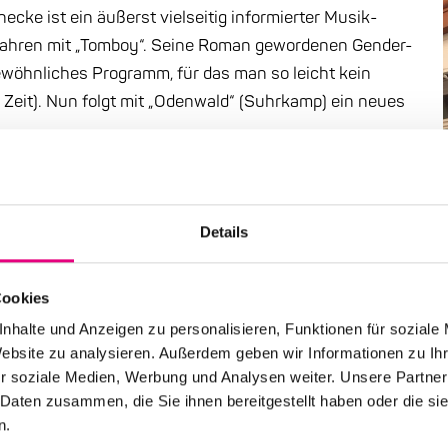
ecke ist ein äußerst vielseitig informierter Musik-
Jahren mit „Tomboy“. Seine Roman gewordenen Gender-
gewöhnliches Programm, für das man so leicht kein
e Zeit). Nun folgt mit „Odenwald“ (Suhrkamp) ein neues
eine spannende Versuchsanordnung macht. In der
ralthemen des Autors klug und stilsicher verhandelt:
n (sic!), die Psychoanalyse sowie die Rückkehr der
Details
 na was wohl: Musik. Zwei Wochen nach Erscheinen liest
einem neuen Werk. Und ziemlich sicher wird er dazu
Cookies
nhalte und Anzeigen zu personalisieren, Funktionen für soziale
Website zu analysieren. Außerdem geben wir Informationen zu I
r soziale Medien, Werbung und Analysen weiter. Unsere Partner
geben werden. Wenn sie online bestellt wurden, wird
 Daten zusammen, die Sie ihnen bereitgestellt haben oder die s
n.