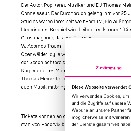
Der Autor, Popliterat, Musiker und DJ Thomas Mein
Connaisseur. Der Durchbruch gelang ihm vor 25 
Studies waren ihrer Zeit weit voraus: „Ein außer
literarisches Beispiel wird beibringen können“ (Di
Opus magnum, das aus Theodor
W. Adornos Traum- und Sehnsuchtsort Amorbach 
Odenwälder Idylle werden neue und bekannte Gene
der Geschlechterdiskurs, Adorno, der Wilde Weste
Zustimmung
Körper und des Materiellen. Und über allem liegt,
Thomas Meinecke in unserem Pop-up-Space aus s
auch Musik mitbringen.
Diese Webseite verwendet 
Wir verwenden Cookies, um I
und die Zugriffe auf unsere 
Website an unsere Partner fü
Tickets können an der Vorverkaufsstelle zurückge
möglicherweise mit weiteren
man von Reservix benachrichtigt.
der Dienste gesammelt habe