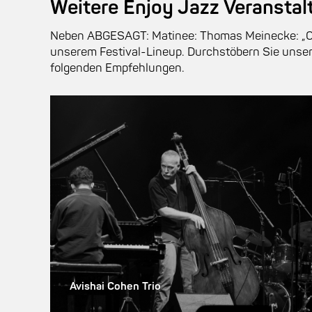
Weitere Enjoy Jazz Veransta
Neben ABGESAGT: Matinee: Thomas Meinecke: „Od
unserem Festival-Lineup. Durchstöbern Sie unse
folgenden Empfehlungen.
Avishai Cohen Trio