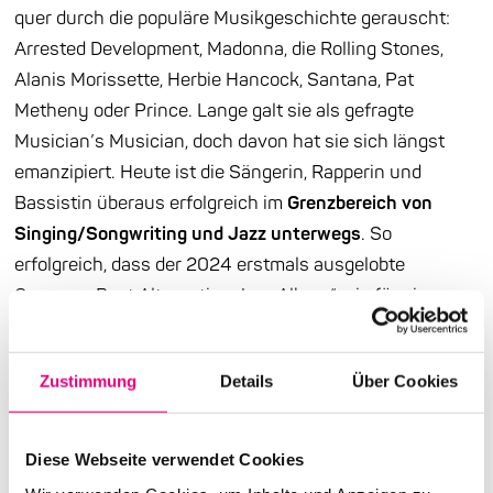
quer durch die populäre Musikgeschichte gerauscht:
Arrested Development, Madonna, die Rolling Stones,
Alanis Morissette, Herbie Hancock, Santana, Pat
Metheny oder Prince. Lange galt sie als gefragte
Musician’s Musician, doch davon hat sie sich längst
emanzipiert. Heute ist die Sängerin, Rapperin und
Bassistin überaus erfolgreich im
Grenzbereich von
Singing/Songwriting und Jazz unterwegs
. So
erfolgreich, dass der 2024 erstmals ausgelobte
Grammy „Best Alternative Jazz Album“ wie für sie
geschaffen wirkt. Natürlich hat sie ihn dann auch
gleich gewonnen. Und wenn sie über den Sinn des
Zustimmung
Details
Über Cookies
Lebens sagt: „Man sollte versuchen durchzukommen,
ohne sich oder andere zu verletzen“, ist das durchaus
als Statement zu unserem Festival-Motto „Healing“ zu
Diese Webseite verwendet Cookies
verstehen.