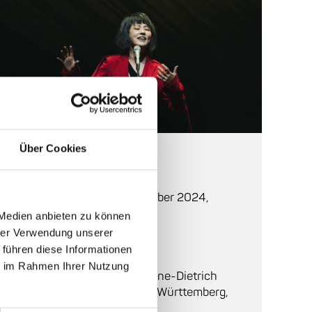
© Seung Yull Nah
Über Cookies
Auf einen Blick
Beginn:
Mittwoch, 23. Oktober 2024,
20:00
 Medien anbieten zu können
hrer Verwendung unserer
Einlass:
19:00
 führen diese Informationen
ie im Rahmen Ihrer Nutzung
Ort:
Karlstorbahnhof
, Marlene-Dietrich
Platz 3, Heidelberg, Baden-Württemberg,
69126, Deutschland