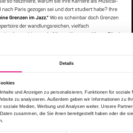
 so fasziniere, warum sie ihre Karriere als Musical-
 nach Paris gezogen sei und dort studiert habe? Ihre
eine Grenzen im Jazz.“
Wo es scheinbar doch Grenzen
epertoire der wandlungsreichen, vielfach
n Jazzkanon hinaus. Auf ihrem jüngsten Album „Elles“
rk, Sarah Vaughan, Grace Jones, Roberta Flack, Edith
abei entwickelt Youn Sun Nah ein sensibles Gespür für
respektvoll, um ihnen teils neue Ebenen zu verleihen.
Details
mfassenden Interpretationen kann man nun in
 ebenfalls nicht ganz unbekannten Pianisten Eric
Cookies
nhalte und Anzeigen zu personalisieren, Funktionen für soziale
Website zu analysieren. Außerdem geben wir Informationen zu I
r soziale Medien, Werbung und Analysen weiter. Unsere Partner
 Daten zusammen, die Sie ihnen bereitgestellt haben oder die s
n.