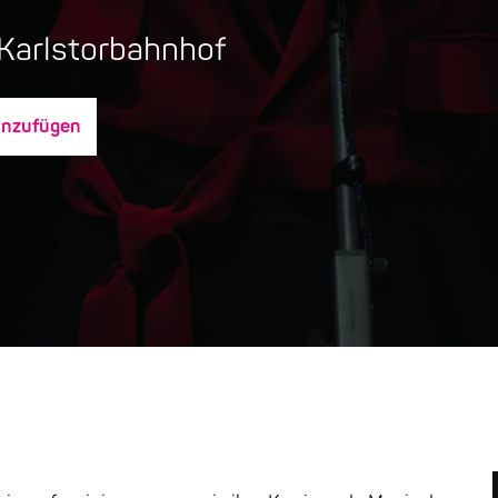
 Karlstorbahnhof
inzufügen