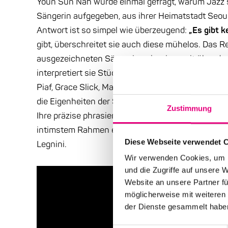
Youn Sun Nah wurde einmal gefragt, warum Jazz sie
Sängerin aufgegeben, aus ihrer Heimatstadt Seoul
Antwort ist so simpel wie überzeugend:
„Es gibt k
gibt, überschreitet sie auch diese mühelos. Das R
ausgezeichneten Sängerin geht also weit über de
interpretiert sie Stücke von Musikerinnen wie Bjö
Piaf, Grace Slick, Maria João und Nina Simone. D
die Eigenheiten der Songs, verändert sie zugleich 
Zustimmung
Ihre präzise phrasierten, ganze Gefühlsskalen u
intimstem Rahmen erleben – zusammen mit dem ja
Diese Webseite verwendet 
Legnini.
Wir verwenden Cookies, um I
und die Zugriffe auf unsere 
Website an unsere Partner fü
möglicherweise mit weiteren
der Dienste gesammelt habe