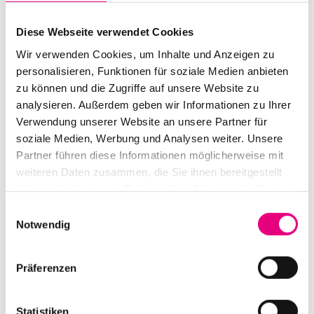
hervorragenden Ruf als Sideman. In Brooklyn formierte
Maestro bald darauf sein eigenes Trio, in der Folge gab
Diese Webseite verwendet Cookies
es allseits gefeierte Alben beim Label ECM. „Shai
Wir verwenden Cookies, um Inhalte und Anzeigen zu
Maestro zu hören ist, als würde man in einer neuen Welt
personalisieren, Funktionen für soziale Medien anbieten
erwachen“, staunt All About Jazz, und zwar in einer sehr
zu können und die Zugriffe auf unsere Website zu
realen. Denn, so Maestro: „Wir leben in der Welt von
analysieren. Außerdem geben wir Informationen zu Ihrer
Photoshop und Künstlicher Intelligenz, in der alle Körper
Verwendung unserer Website an unsere Partner für
soziale Medien, Werbung und Analysen weiter. Unsere
perfekt sind und alle Musik quantifiziert. Da möchte
Partner führen diese Informationen möglicherweise mit
man nur noch ausrufen: Gebt mir etwas, das echt ist!“
weiteren Daten zusammen, die Sie ihnen bereitgestellt
haben oder die sie im Rahmen Ihrer Nutzung der Dienste
gesammelt haben.
Einwilligungsauswahl
Notwendig
Präferenzen
Statistiken