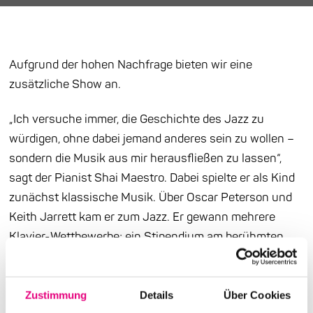
Aufgrund der hohen Nachfrage bieten wir eine
zusätzliche Show an.
„Ich versuche immer, die Geschichte des Jazz zu
würdigen, ohne dabei jemand anderes sein zu wollen –
sondern die Musik aus mir herausfließen zu lassen“,
sagt der Pianist Shai Maestro. Dabei spielte er als Kind
zunächst klassische Musik. Über Oscar Peterson und
Keith Jarrett kam er zum Jazz. Er gewann mehrere
Klavier-Wettbewerbe; ein Stipendium am berühmten
Berklee College of Music aber schlug er aus.
Stattdessen ging er kurz darauf mit dem Bassisten
Avishai Cohen auf Tour und erarbeitete sich einen
Zustimmung
Details
Über Cookies