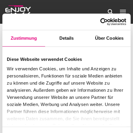
Artist in Residence
Veranstaltungen
Artist in Residence
Zustimmung
Details
Über Cookies
Veranstaltungen
Es wurden keine Ergebnisse gefunden.
Hinweis
Diese Webseite verwendet Cookies
Anstehende
Verans
Ve
Wir verwenden Cookies, um Inhalte und Anzeigen zu
Suche
Liste
Filter
personalisieren, Funktionen für soziale Medien anbieten
Datum
Anzeigen
An
Suche
zu können und die Zugriffe auf unsere Website zu
wählen.
Heute
Veranstaltungen
Nächste
Vorherige
analysieren. Außerdem geben wir Informationen zu Ihrer
Na
Veransta
und
Verwendung unserer Website an unsere Partner für
soziale Medien, Werbung und Analysen weiter. Unsere
Kalender abonnieren
Ansicht
Partner führen diese Informationen möglicherweise mit
weiteren Daten zusammen, die Sie ihnen bereitgestellt
Navigat
haben oder die sie im Rahmen Ihrer Nutzung der Dienste
gesammelt haben.