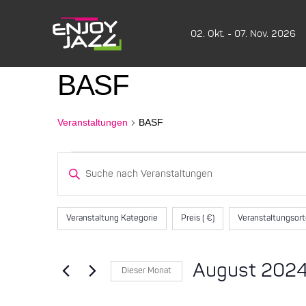
02. Okt. - 07. Nov. 2026
BASF
Veranstaltungen
BASF
Veranstaltungen
Veranstaltungen
Bitte
Schlüsselwort
Suche
eingeben.
Filter
Das
Suche
Veranstaltung Kategorie
Preis ( €)
Veranstaltungsor
und
Ändern
nach
der
Veranstaltungen
Ansichten,
Formular-
Schlüsselwort.
August 202
Dieser Monat
Eingabefelder
Navigation
Datum
wird