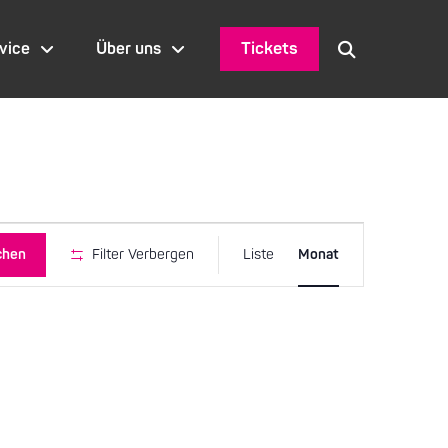
Tickets
vice
Über uns
Veranstaltu
chen
Filter Verbergen
Liste
Monat
Ansichten-
Navigation