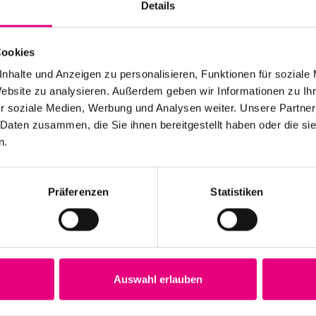
Details
,
eranstaltungen,
Veranstaltungen,
Veranstalt
Cookies
nhalte und Anzeigen zu personalisieren, Funktionen für soziale
Website zu analysieren. Außerdem geben wir Informationen zu I
0
0
0
21
22
23
r soziale Medien, Werbung und Analysen weiter. Unsere Partner
 Daten zusammen, die Sie ihnen bereitgestellt haben oder die s
,
eranstaltungen,
Veranstaltungen,
Veranstalt
n.
Präferenzen
Statistiken
0
0
0
28
29
30
,
eranstaltungen,
Veranstaltungen,
Veranstalt
Auswahl erlauben