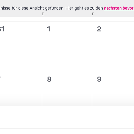
nisse für diese Ansicht gefunden. Hier geht es zu den
nächsten bevor
Hinweis
TTWOCH
D
DONNERSTAG
F
FREITAG
0
0
0
31
1
2
,
eranstaltungen,
Veranstaltungen,
Veranstalt
0
0
0
7
8
9
,
eranstaltungen,
Veranstaltungen,
Veranstalt
0
0
0
14
15
16