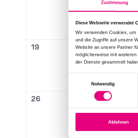
Zustimmung
Veranstaltungen,
Veranstaltungen
V
Diese Webseite verwendet 
Wir verwenden Cookies, um I
und die Zugriffe auf unsere 
0
0
19
20
Website an unsere Partner fü
möglicherweise mit weiteren
Veranstaltungen,
Veranstaltungen
V
der Dienste gesammelt habe
Einwilligungsauswahl
Notwendig
0
0
26
27
Veranstaltungen,
Veranstaltungen
V
Ablehnen