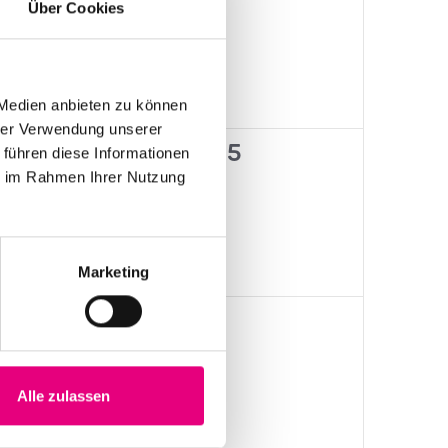
Über Cookies
ungen,
Veranstaltungen,
Veranstaltungen,
 Medien anbieten zu können
hrer Verwendung unserer
0
0
24
25
 führen diese Informationen
ie im Rahmen Ihrer Nutzung
ungen,
Veranstaltungen,
Veranstaltungen,
Marketing
0
0
31
1
ungen,
Veranstaltungen,
Veranstaltungen,
Alle zulassen