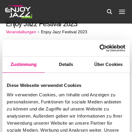
Enjoy Jazz Festival 2023
Veranstaltungen
Enjoy Jazz Festival 2023
Veranstaltungen
Es wurden keine Ergebnisse gefunden.
Hinweis
Zustimmung
Details
Über Cookies
01.12.2025
Verans
Ve
Suche
Monat
Filter
Datum
Anzeigen
An
Kalender
M
MONTAG
D
DIENSTAG
M
MITTWOCH
D
DONNERSTAG
F
FREITAG
S
SAMSTAG
S
SONNTA
Suche
wählen.
Diese Webseite verwendet Cookies
0
0
0
0
0
0
0
1
2
3
4
5
6
7
Na
Wir verwenden Cookies, um Inhalte und Anzeigen zu
von
und
Veranstaltungen
Veranstaltungen
Veranstaltungen
Veranstaltungen
Veranstaltungen
Veranstaltunge
Verans
0
0
0
0
0
0
0
personalisieren, Funktionen für soziale Medien anbieten
8
9
10
11
12
13
14
Veranstaltungen
Veranstaltungen
Veranstaltungen
Veranstaltungen
Veranstaltungen
Veranstaltunge
Veranst
zu können und die Zugriffe auf unsere Website zu
Veranstaltungen
Ansicht
0
0
0
0
0
0
0
15
16
17
18
19
20
21
analysieren. Außerdem geben wir Informationen zu Ihrer
Veranstaltungen
Veranstaltungen
Veranstaltungen
Veranstaltungen
Veranstaltungen
Veranstaltunge
Veranst
0
0
0
0
0
0
0
Verwendung unserer Website an unsere Partner für
22
23
24
25
26
27
28
Navigat
Veranstaltungen
Veranstaltungen
Veranstaltungen
Veranstaltungen
Veranstaltungen
Veranstaltunge
Veranst
soziale Medien, Werbung und Analysen weiter. Unsere