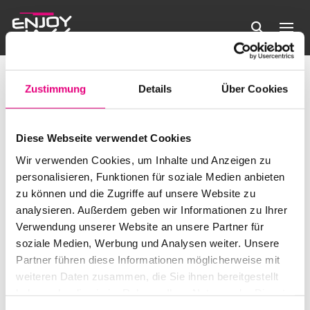
Horizontal Escape
Veranstaltungen
Horizontal Escape
Zustimmung
Details
Über Cookies
Veranstaltungen
Es wurden keine Ergebnisse gefunden.
Hinweis
Diese Webseite verwendet Cookies
Anstehende
Verans
Ve
Wir verwenden Cookies, um Inhalte und Anzeigen zu
Suche
Liste
Filter
personalisieren, Funktionen für soziale Medien anbieten
Datum
Anzeigen
An
Suche
zu können und die Zugriffe auf unsere Website zu
wählen.
Heute
Veranstaltungen
Nächste
Vorherige
analysieren. Außerdem geben wir Informationen zu Ihrer
Na
Veransta
und
Verwendung unserer Website an unsere Partner für
soziale Medien, Werbung und Analysen weiter. Unsere
Kalender abonnieren
Ansicht
Partner führen diese Informationen möglicherweise mit
weiteren Daten zusammen, die Sie ihnen bereitgestellt
Navigat
haben oder die sie im Rahmen Ihrer Nutzung der Dienste
gesammelt haben.