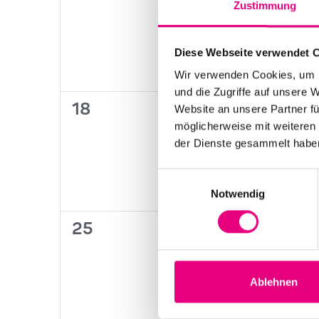
Zustimmung
Veranstaltungen,
Veranstaltungen
V
Diese Webseite verwendet 
Wir verwenden Cookies, um I
und die Zugriffe auf unsere 
0
0
18
19
Website an unsere Partner fü
möglicherweise mit weiteren
Veranstaltungen,
Veranstaltungen
V
der Dienste gesammelt habe
Einwilligungsauswahl
Notwendig
0
0
25
26
Veranstaltungen,
Veranstaltungen
V
Ablehnen