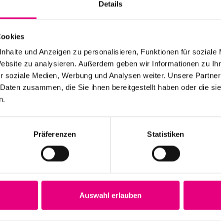
Details
,
eranstaltungen,
Veranstaltungen,
Veranstalt
Cookies
nhalte und Anzeigen zu personalisieren, Funktionen für soziale
Website zu analysieren. Außerdem geben wir Informationen zu I
0
0
0
20
21
22
r soziale Medien, Werbung und Analysen weiter. Unsere Partner
 Daten zusammen, die Sie ihnen bereitgestellt haben oder die s
,
eranstaltungen,
Veranstaltungen,
Veranstalt
n.
Präferenzen
Statistiken
0
0
0
27
28
29
,
eranstaltungen,
Veranstaltungen,
Veranstalt
Auswahl erlauben