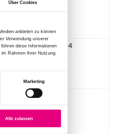
Über Cookies
ungen,
Veranstaltungen,
Veranstaltungen,
 Medien anbieten zu können
hrer Verwendung unserer
0
0
23
24
 führen diese Informationen
ie im Rahmen Ihrer Nutzung
ungen,
Veranstaltungen,
Veranstaltungen,
Marketing
0
0
30
1
ungen,
Veranstaltungen,
Veranstaltungen,
Alle zulassen