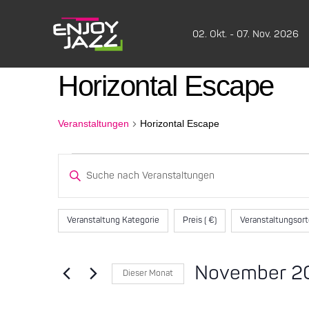
02. Okt. - 07. Nov. 2026
Horizontal Escape
Veranstaltungen
Horizontal Escape
Veranstaltungen
Veranstaltungen
Bitte
Schlüsselwort
Suche
eingeben.
Filter
Das
Suche
Veranstaltung Kategorie
Preis ( €)
Veranstaltungsor
und
Ändern
nach
der
Veranstaltungen
Ansichten,
Formular-
Schlüsselwort.
November 2
Dieser Monat
Eingabefelder
Navigation
Datum
wird