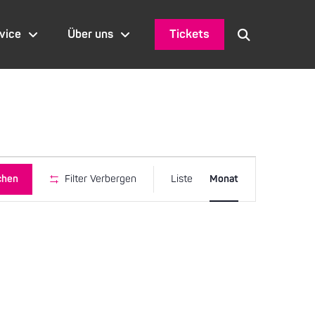
Tickets
vice
Über uns
Veranstaltu
chen
Filter Verbergen
Liste
Monat
Ansichten-
Navigation