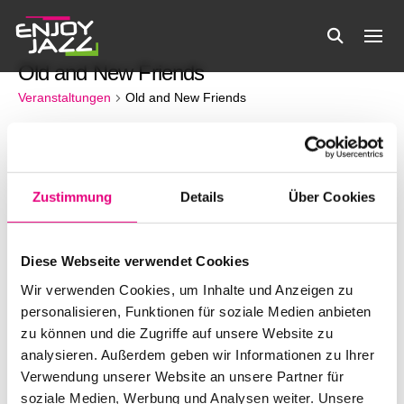
Old and New Friends
Veranstaltungen
Old and New Friends
Veranstaltungen
Es wurden keine Ergebnisse gefunden.
Hinweis
Zustimmung
Details
Über Cookies
01.12.2025
Verans
Ve
Suche
Monat
Filter
Datum
Anzeigen
An
Kalender
M
MONTAG
D
DIENSTAG
M
MITTWOCH
D
DONNERSTAG
F
FREITAG
S
SAMSTAG
S
SONNTA
Suche
wählen.
Diese Webseite verwendet Cookies
0
0
0
0
0
0
0
1
2
3
4
5
6
7
Na
Wir verwenden Cookies, um Inhalte und Anzeigen zu
von
und
Veranstaltungen
Veranstaltungen
Veranstaltungen
Veranstaltungen
Veranstaltungen
Veranstaltunge
Verans
0
0
0
0
0
0
0
personalisieren, Funktionen für soziale Medien anbieten
8
9
10
11
12
13
14
Veranstaltungen
Veranstaltungen
Veranstaltungen
Veranstaltungen
Veranstaltungen
Veranstaltunge
Veranst
zu können und die Zugriffe auf unsere Website zu
Veranstaltungen
Ansicht
0
0
0
0
0
0
0
15
16
17
18
19
20
21
analysieren. Außerdem geben wir Informationen zu Ihrer
Veranstaltungen
Veranstaltungen
Veranstaltungen
Veranstaltungen
Veranstaltungen
Veranstaltunge
Veranst
0
0
0
0
0
0
0
Verwendung unserer Website an unsere Partner für
22
23
24
25
26
27
28
Navigat
Veranstaltungen
Veranstaltungen
Veranstaltungen
Veranstaltungen
Veranstaltungen
Veranstaltunge
Veranst
soziale Medien, Werbung und Analysen weiter. Unsere