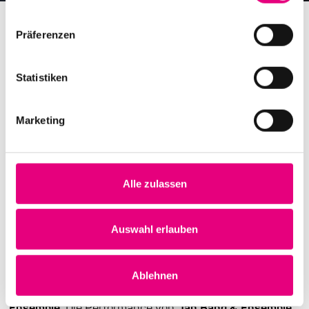
Präferenzen
Statistiken
Das Enjoy Jazz Programm 2019
Marketing
Auf der erfolgreichen Pressekonferenz am 05.07. im
Europäischen Hof hat Festivalleiter Rainer Kern das
Festivalprogramm 2019 verkündet! Dass das Enjoy
Alle zulassen
Jazz Festival Tradition schätzt, aber auch Innovation
und Kreativität fördert, zeigen auch die diesjährigen
Auswahl erlauben
Künstler und Künstlerinnen. Eröffnet wird das Festival
in diesem Jahr von
Carla Bley Trios
, wiedervereint im
Quartett mit
Billy Drummond
. Den Abschluss bestreitet
Ablehnen
die Griechin
Eleni Karaindrou mit einem großen
Ensemble
. Die Performance von
Jan Bang & Ensemble