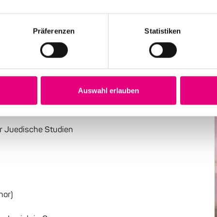
Präferenzen
Statistiken
OGRAPHIC CRITICAL THINKING
y
Auswahl erlauben
er Juedische Studien
hor)