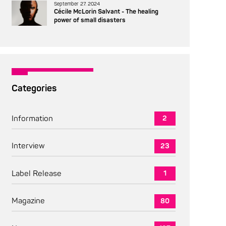
September 27. 2024
Cécile McLorin Salvant - The healing
power of small disasters
Categories
Information
2
Interview
23
Label Release
1
Magazine
80