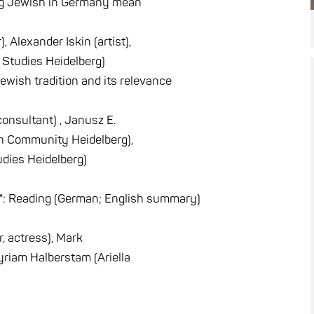
ing Jewish in Germany mean
 Alexander Iskin (artist),
h Studies Heidelberg)
ewish tradition and its relevance
consultant) , Janusz E.
h Community Heidelberg),
udies Heidelberg)
: Reading (German; English summary)
r, actress), Mark
yriam Halberstam (Ariella