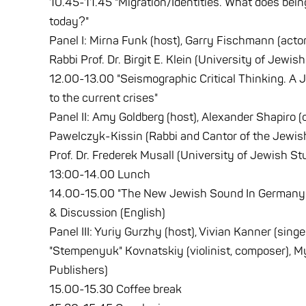
10.45-11.45 "Migration/Identities. What does be
today?"
Panel I: Mirna Funk (host), Garry Fischmann (actor),
Rabbi Prof. Dr. Birgit E. Klein (University of Jewis
12.00-13.00 "Seismographic Critical Thinking. A J
to the current crises"
Panel II: Amy Goldberg (host), Alexander Shapiro (
Pawelczyk-Kissin (Rabbi and Cantor of the Jewis
Prof. Dr. Frederek Musall (University of Jewish St
13:00-14.00 Lunch
14.00-15.00 "The New Jewish Sound In Germany"
& Discussion (English)
Panel III: Yuriy Gurzhy (host), Vivian Kanner (singe
"Stempenyuk" Kovnatskiy (violinist, composer), M
Publishers)
15.00-15.30 Coffee break