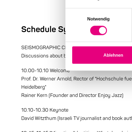
Einwilligungsauswahl
Notwendig
Schedule Symposium SEISM
SEISMOGRAPHIC CRITICAL THINKING
Discussions about being Jewish in Germany toda
Ablehnen
10.00-10.10 Welcome
Prof. Dr. Werner Arnold, Rector of "Hochschule fu
Heidelberg"
Rainer Kern (Founder and Director Enjoy Jazz)
10.10-10.30 Keynote
David Witzthum (Israeli TV journalist and book aut