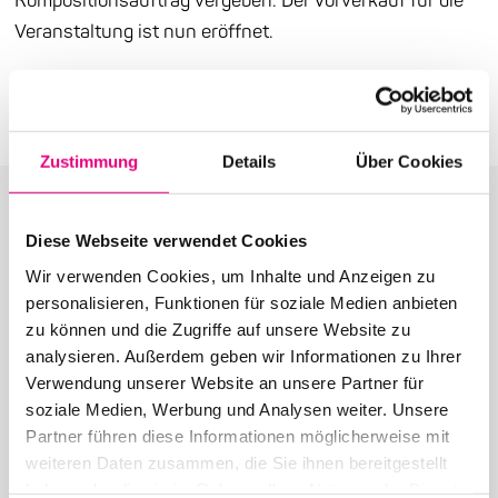
Kompositionsauftrag vergeben. Der Vorverkauf für die
Veranstaltung ist nun eröffnet.
Pressemitteilung (PDF)
Zustimmung
Details
Über Cookies
Diese Webseite verwendet Cookies
Wir verwenden Cookies, um Inhalte und Anzeigen zu
Weitere Beiträge in der
personalisieren, Funktionen für soziale Medien anbieten
zu können und die Zugriffe auf unsere Website zu
Kategorie: Presse
analysieren. Außerdem geben wir Informationen zu Ihrer
Verwendung unserer Website an unsere Partner für
soziale Medien, Werbung und Analysen weiter. Unsere
Partner führen diese Informationen möglicherweise mit
weiteren Daten zusammen, die Sie ihnen bereitgestellt
haben oder die sie im Rahmen Ihrer Nutzung der Dienste
26. Juni 2026