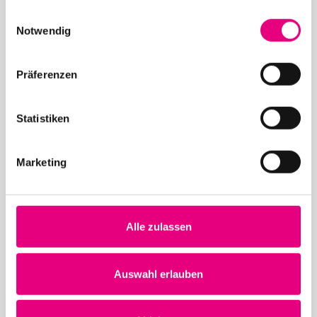
gesammelt haben.
28. Enjoy Jazz Festival – Abschluss mit Brad
Einwilligungsauswahl
Mehldau solo
Notwendig
Präferenzen
Statistiken
12. Mai 2026
Marketing
28. Enjoy Jazz Festival – Eröffnung mit Souad
Massi feat. Youssoupha – Vorverkauf beginnt
Alle zulassen
Auswahl erlauben