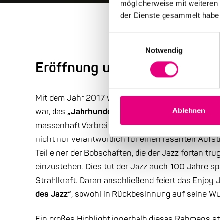
möglicherweise mit weiteren
der Dienste gesammelt habe
Einwilligungsauswahl
Notwendig
Eröffnung und Abschluss bei 
Mit dem Jahr 2017 wird aufgrund der Entstehung de
war, das
„Jahrhundert des Jazz“
das markiert. Das
Ablehnen
massenhaft Verbreitung und schlagartig Einzug in 
nicht nur verantwortlich für einen rasanten Auf
Teil einer der Bobschaften, die der Jazz fortan trug
einzustehen. Dies tut der Jazz auch 100 Jahre s
Strahlkraft. Daran anschließend feiert das Enjoy 
des Jazz“
, sowohl in Rückbesinnung auf seine Wur
Ein großes Highlight innerhalb dieses Rahmens ste