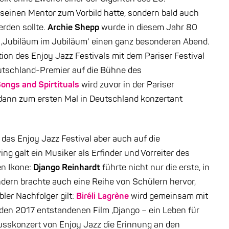
 seinen Mentor zum Vorbild hatte, sondern bald auch
erden sollte.
Archie Shepp
wurde in diesem Jahr 80
 ‚Jubiläum im Jubiläum‘ einen ganz besonderen Abend.
ion des Enjoy Jazz Festivals mit dem Pariser Festival
Deutschland-Premier auf die Bühne des
ongs and Spirtituals
wird zuvor in der Pariser
dann zum ersten Mal in Deutschland konzertant
as Enjoy Jazz Festival aber auch auf die
ng galt ein Musiker als Erfinder und Vorreiter des
en Ikone:
Django Reinhardt
führte nicht nur die erste, in
ndern brachte auch eine Reihe von Schülern hervor,
ler Nachfolger gilt:
Biréli Lagrène
wird gemeinsam mit
 den 2017 entstandenen Film ‚Django – ein Leben für
lusskonzert von Enjoy Jazz die Erinnung an den