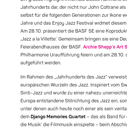
Jahrhunderts dar, der nicht nur John Coltrane als
selbst für die folgenden Generationen zur Ikone w
Jahre und das Enjoy Jazz Festival widmet diesem
Am 28.10. präsentiert die BASF SE eine Koprodukt
‚Jazz a la Villette‘. Gemeinsam bringen sie eine 
Feierabendhauses der BASF.
Archie Shepp’s Art S
Philharmonie Uraufführung feiern und am 28.10. 
aufgeführt werden.
Im Rahmen des „Jahrhunderts des Jazz“ verweist d
europäischen Wurzeln des Jazz. Inspiriert vom Swi
Sinti-Jazz und wurde zu einer nahezu unerreicht
Europa entstandene Stilrichtung des Jazz ein, so
unter denen auch heute noch einer als sein veritab
dem
Django Memories Quartet
– das als Band für
die Musik‘ die Filmmusik einspielte – beim Absch