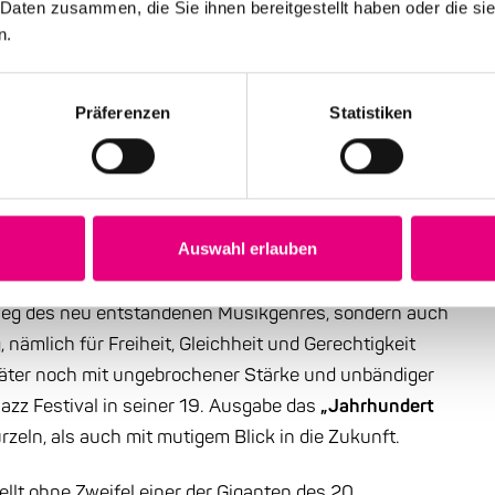
 Daten zusammen, die Sie ihnen bereitgestellt haben oder die s
n.
Präferenzen
Statistiken
Enjoy Jazz stehen fest!
r ersten Schallplatte 1917, die eine Jazz-Schallplatte
 Medium Schallplatte hatte zur Folge, dass der Jazz
Auswahl erlauben
breite gesellschaftliche Kreise fand. Es war damit
stieg des neu entstandenen Musikgenres, sondern auch
, nämlich für Freiheit, Gleichheit und Gerechtigkeit
päter noch mit ungebrochener Stärke und unbändiger
Jazz Festival in seiner 19. Ausgabe das
„Jahrhundert
zeln, als auch mit mutigem Blick in die Zukunft.
llt ohne Zweifel einer der Giganten des 20.