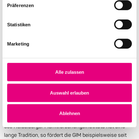
Präferenzen
Statistiken
GIM unterstützt Enjoy Jazz
Marketing
Die Gesellschaft für Innovative Marktforschung (GIM)
zählt zu den zehn größten deutschen
Marktforschungsinstituten und forscht in über 60
Alle zulassen
Ländern. Seit ihrer Gründung 1987 ist die GIM
inhabergeführt und hat aktuell über 180
Auswahl erlauben
MitarbeiterInnen an sieben Standorten.
Seit 2019 ist die GIM mbH offizieller Partner von Enjoy
Ablehnen
Jazz. Das gesellschaftliche und kulturelle Engagement
des Heidelberger Marktforschungsinstituts hat eine
lange Tradition, so fördert die GIM beispielsweise seit