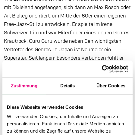
mit Dixieland angefangen, sich dann an Max Roach oder
Art Blakey orientiert, um Mitte der 60er einen eigenen
Free-Jazz-Stil zu entwickeln. Er spielte im Irene
Schweizer Trio und war Miterfinder eines neuen Genres:
Krautrock. Guru Guru wurde neben Can wichtigsten
Vertreter des Genres. In Japan ist Neumeier ein
Superstar. Seit langem besonders verbunden fühlt er
sich Akira Sakata und Kazuhisa Uchihashi. Saxofonist
Sakata spielte in den 70ern mit dem Yosuke Yamashita
Trio, später mit u.a. mit Bill Laswell und Peter
Zustimmung
Details
Über Cookies
Brötzmann in der Band Last Exit. Sakatas und
Neumeiers Kooperationspartner sind unzählbar.
Diese Webseite verwendet Cookies
Ganz ähnlich verhält es sich beim Gitarristen Kazuhisa
Wir verwenden Cookies, um Inhalte und Anzeigen zu
Uchihashi, auch er eine Koryphäe der improvisierten
personalisieren, Funktionen für soziale Medien anbieten
zu können und die Zugriffe auf unsere Website zu
Musik, der u.a. mit Fred Frith, Han Bennink und Aki