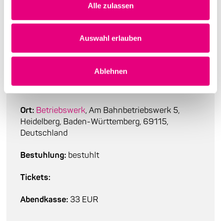
Alle zulassen
Auswahl erlauben
Auf einen Blick
Beginn:
Sonntag, 22. Oktober 2023, 20:00
Ablehnen
Einlass:
19:00
Ort:
Betriebswerk
, Am Bahnbetriebswerk 5,
Heidelberg, Baden-Württemberg, 69115,
Deutschland
Bestuhlung:
bestuhlt
Tickets:
Abendkasse:
33 EUR