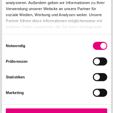
analysieren. Außerdem geben wir Informationen zu Ihrer
Takase zusammenarbeitete. Neumeier, Sakata und
Verwendung unserer Website an unsere Partner für
Uchihashi ergeben gemeinsam eine unwiderstehliche
soziale Medien, Werbung und Analysen weiter. Unsere
Kraft, die unablässig angetrieben wird von der Suche
Partner führen diese Informationen möglicherweise mit
nach neuen Klangwelten.
weiteren Daten zusammen, die Sie ihnen bereitgestellt
haben oder die sie im Rahmen Ihrer Nutzung der Dienste
gesammelt haben.
Einwilligungsauswahl
Notwendig
Präferenzen
Statistiken
Marketing