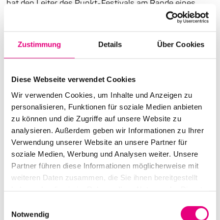
hat den Leiter des Punkt-Festivals am Rande eines
ihrer Konzerte kennengelernt und seinen Zugang zur
Musik schätzen gelernt. An Vincent Courtois wiederum
begeistert die Vielseitigkeit, in der sich das Robuste und
Zustimmung
Details
Über Cookies
das Melodiöse faszinierend verbinden. Saxofon(e), Cello,
Live-Sampling, Electronics – Alexandra Lehmler
Diese Webseite verwendet Cookies
präsentiert ihre Kunst einmal mehr in einem neuen
Wir verwenden Cookies, um Inhalte und Anzeigen zu
spannenden Kontext, mitten aus dem zeitgenössischen
personalisieren, Funktionen für soziale Medien anbieten
Klanglabor der Improvisation.
zu können und die Zugriffe auf unsere Website zu
analysieren. Außerdem geben wir Informationen zu Ihrer
Verwendung unserer Website an unsere Partner für
soziale Medien, Werbung und Analysen weiter. Unsere
Partner führen diese Informationen möglicherweise mit
weiteren Daten zusammen, die Sie ihnen bereitgestellt
haben oder die sie im Rahmen Ihrer Nutzung der Dienste
gesammelt haben.
Einwilligungsauswahl
Notwendig