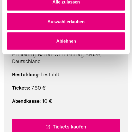
Alle zulassen
Auf einen Blick
Beginn:
Sonntag, 5. Oktober 2025, 17:00
Auswahl erlauben
Einlass:
16:30
Ablehnen
Ort:
Karlstorbahnhof
, Marlene-Dietrich Platz 3,
Heidelberg, Baden-Württemberg, 69126,
Deutschland
Bestuhlung:
bestuhlt
Tickets:
7,60 €
Abendkasse:
10 €
Tickets kaufen