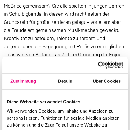
McBride gemeinsam? Sie alle spielten in jungen Jahren
in Schulbigbands. In diesen wird nicht selten der
Grundstein für große Karrieren gelegt – vor allem aber
die Freude am gemeinsamen Musikmachen geweckt.
Kreativität zu befeuern, Talente zu fördern und
Jugendlichen die Begegnung mit Profis zu ermöglichen
– das war von Anfang das Ziel bei Gründung der Enjoy
Jazz Schulbigband. Mit der SAP SE als wichtiger
Unterstützerin und Partnerschulen in Heidelberg,
Mannheim und Ludwigshafen hat sich inzwischen eine
Zustimmung
Details
Über Cookies
Struktur etabliert, auf die jedes Jahr von Neuem
zurückgegriffen wird: Auch wenn die
Diese Webseite verwendet Cookies
Zusammensetzung des Ensembles naturgemäß
Wir verwenden Cookies, um Inhalte und Anzeigen zu
wechselt, bleibt so doch eine der Qualität zuträgliche
personalisieren, Funktionen für soziale Medien anbieten
Kontinuität gewahrt – und das Repertoire lässt sich
zu können und die Zugriffe auf unsere Website zu
stetig erweitern, vertiefen, variieren. Das I-Tüpfelchen: