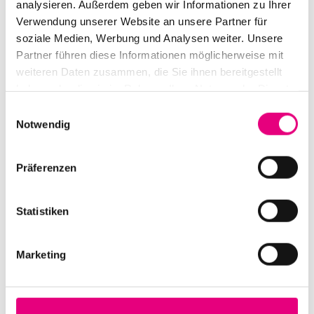
analysieren. Außerdem geben wir Informationen zu Ihrer
die aus den erarbeiteten Programmen resultierenden
Verwendung unserer Website an unsere Partner für
Konzerte. Auch nach 13 Jahren Schulbigband heißt es
soziale Medien, Werbung und Analysen weiter. Unsere
also: Keep Swingin‘!
Partner führen diese Informationen möglicherweise mit
weiteren Daten zusammen, die Sie ihnen bereitgestellt
haben oder die sie im Rahmen Ihrer Nutzung der Dienste
gesammelt haben.
Einwilligungsauswahl
Notwendig
Präferenzen
Statistiken
Marketing