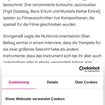
bezeichnet. Drei renommierte türkische Jazzmusiker
(Yigit Ozatalay, Baris Erturk und Mustafa Kemal Emirel),
spielen zu Filmausschnitten live Kompositionen, die
speziell für die Filme geschrieben wurden.
Sinngemäß sagte die Multiinstrumentalistin Dilan
Balkay einmal in einem Interview, dass die Trompete für
sie zwar größeres Gewicht habe als andere
Instrumente, dass das Instrument sich bei ihr aber auch
unterordnen oder in etwas verwandeln könne, was
nicht vorgesehen war. Begonnen hat Balkay als
Begleitmusikerin in der alternativen türkischen
Musikszene, seit 2018 ist sie Teil von Dolu Kadehi Ters
Zustimmung
Details
Über Cookies
Tut, einer einflussreichen Indie-Rock-Band. Auf ihrem
2021 erschienenen Debütalbum „KUYU“ hat sie alles
Diese Webseite verwendet Cookies
selbst in der Hand, als Songschreiberin, Sängerin,