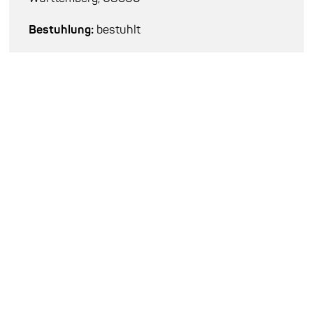
Bestuhlung:
bestuhlt
Tickets:
20 EUR
Abendkasse:
23 EUR
Tickets kaufen
Besetzung
Tasra Trilogy Jazz Project:
Barış Ertürk : sax
Yiğit Özatalay : p
Mustafa Kemal Emirel : dr