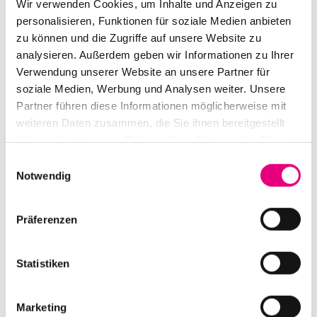
Wir verwenden Cookies, um Inhalte und Anzeigen zu
Gitarristin und Keyboarderin mit einem Gespür für
personalisieren, Funktionen für soziale Medien anbieten
affizierende und popaffine Melodien, Sounds, Grooves.
zu können und die Zugriffe auf unsere Website zu
Dass das Istanbul Jazz Festival für seinen Abend u.a.
analysieren. Außerdem geben wir Informationen zu Ihrer
diese großartige 28-jährige Singer/Songwriterin und
Verwendung unserer Website an unsere Partner für
Trompeterin mit Jazzwurzeln ausgesucht hat, ist alles
soziale Medien, Werbung und Analysen weiter. Unsere
Partner führen diese Informationen möglicherweise mit
andere als verwunderlich: In ihr verbinden sich
weiteren Daten zusammen, die Sie ihnen bereitgestellt
Internationalität, Offenheit und musikalische
haben oder die sie im Rahmen Ihrer Nutzung der Dienste
Grenzenlosigkeit.
Eigenschaften, die auch Enjoy Jazz
gesammelt haben.
Einwilligungsauswahl
traditionell prägen.
Notwendig
Präferenzen
Statistiken
Marketing