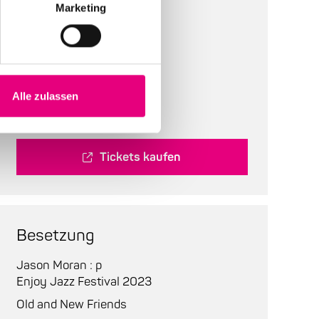
Marketing
Bestuhlung:
bestuhlt
Tickets:
Abendkasse:
48 EUR
Alle zulassen
Tickets kaufen
Besetzung
Jason Moran : p
Enjoy Jazz Festival 2023
Old and New Friends