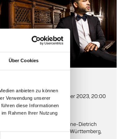
Über Cookies
Auf einen Blick
 Medien anbieten zu können
Beginn:
Dienstag, 17. Oktober 2023, 20:00
hrer Verwendung unserer
 führen diese Informationen
Einlass:
19:00
ie im Rahmen Ihrer Nutzung
Ort:
Karlstorbahnhof
, Marlene-Dietrich
Platz 3, Heidelberg, Baden-Württemberg,
69126, Deutschland