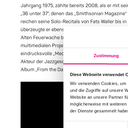
Jahrgang 1975, zählte bereits 2008, als er mit se
„36 unter 37“, denen das „Smithsonian Magazine“
reichen seine Solo-Recitals von Fats Waller bis i
überzeugte er ebenso wie im Duo mit Archie Shepp (
Alten Feuerwache bei Enjoy Jazz 2018). Daneben g
multimedialen Projekten für die Carnegie Hall oder
eindrucksvolle „Meditation on the life and legacy
Zustimmung
Akteur der Jazzgeschichte wieder in Erinnerung r
Album „From the Dancehall to the Battlefield“. G
Diese Webseite verwendet 
Wir verwenden Cookies, um I
und die Zugriffe auf unsere 
Website an unsere Partner fü
möglicherweise mit weiteren
der Dienste gesammelt habe
Einwilligungsauswahl