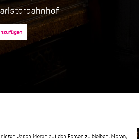
Karlstorbahnhof
inzufügen
anisten Jason Moran auf den Fersen zu bleiben. Moran,