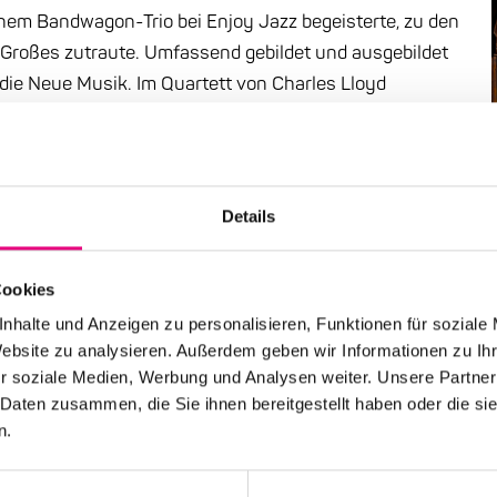
inem Bandwagon-Trio bei Enjoy Jazz begeisterte, zu den
 Großes zutraute. Umfassend gebildet und ausgebildet
n die Neue Musik. Im Quartett von Charles Lloyd
„Let My People Go“, teilweise live eingespielt in der
ilt sein Interesse der Bildenden Kunst, was zu
 der Biennale in Venedig führte wie zuletzt die
 of James Reese Europe“, die einen längst vergessenen
Details
ief. Just erschienen: das dazugehörige meisterhafte
egenwärtiger kann Geschichte kaum sein.
Cookies
nhalte und Anzeigen zu personalisieren, Funktionen für soziale
Website zu analysieren. Außerdem geben wir Informationen zu I
r soziale Medien, Werbung und Analysen weiter. Unsere Partner
 Daten zusammen, die Sie ihnen bereitgestellt haben oder die s
n.