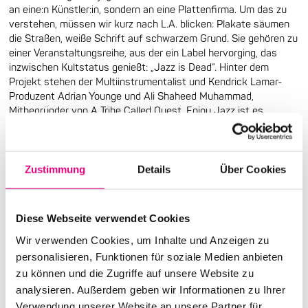
an eine:n Künstler:in, sondern an eine Plattenfirma. Um das zu
verstehen, müssen wir kurz nach L.A. blicken: Plakate säumen
die Straßen, weiße Schrift auf schwarzem Grund. Sie gehören zu
einer Veranstaltungsreihe, aus der ein Label hervorging, das
inzwischen Kultstatus genießt: „Jazz is Dead“. Hinter dem
Projekt stehen der Multiinstrumentalist und Kendrick Lamar-
Produzent Adrian Younge und Ali Shaheed Muhammad,
Mitbegründer von A Tribe Called Quest. Enjoy Jazz ist es
gelungen, einen großen Label-Abend nach Heidelberg zu holen.
Und nicht nur Adrian Younge kommt. Er bringt weitere Top-Acts
mit: den Sänger Bilal (u.a. Beyoncé, Kendrick Lamar), den
gefeierten Protagonisten der Neo-Soul-Bewegung, und, eine
Zustimmung
Details
Über Cookies
besondere Ehre, die 85-jahrige Saxofon-Legende Gary Bartz,
Mitstreiter von Eric Dolphy, Max Roach, McCoy Tyner oder Miles
Davis. Das nennt man dann wohl ein Festival-Highlight
Diese Webseite verwendet Cookies
Wir verwenden Cookies, um Inhalte und Anzeigen zu
personalisieren, Funktionen für soziale Medien anbieten
zu können und die Zugriffe auf unsere Website zu
analysieren. Außerdem geben wir Informationen zu Ihrer
Verwendung unserer Website an unsere Partner für