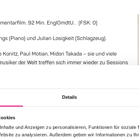
mentarfilm. 92 Min. EnglOmdtU.. (FSK: 0)
gs (Piano) und Julian Losigkeit (Schlagzeug).
ee Konitz, Paul Motian, Midori Takada – sie und viele
usiker der Welt treffen sich immer wieder zu Sessions
denen in altehrwürdiger Jazztradition das
 Filmemacher haben dieses musikalische Netzwerk im
intime, improvisierte Momente zwischen Pionieren des
Details
Cookies
nhalte und Anzeigen zu personalisieren, Funktionen für soziale
Website zu analysieren. Außerdem geben wir Informationen zu I