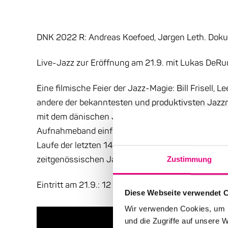
DNK 2022 R: Andreas Koefoed, Jørgen Leth. Doku
Live-Jazz zur Eröffnung am 21.9. mit Lukas DeRun
Eine filmische Feier der Jazz-Magie: Bill Frisell, L
andere der bekanntesten und produktivsten Jazzm
mit dem dänischen Jazzgitarristen Jakob Bro, bei 
Aufnahmeband einfach laufen gelassen wird. Die
Laufe der letzten 14 Jahre begleitet und fangen 
zeitgenössischen Jazz auf.
Zustimmung
Eintritt am 21.9.: 12 €, erm. 9 €, Mitglieder 8 €
Diese Webseite verwendet 
Wir verwenden Cookies, um I
und die Zugriffe auf unsere 