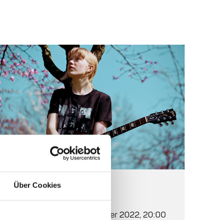
Über Cookies
Auf einen Blick
Beginn:
Freitag, 4. November 2022, 20:00