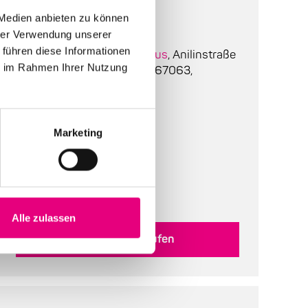
 Medien anbieten zu können
Einlass:
19:00
hrer Verwendung unserer
 führen diese Informationen
Ort:
BASF Gesellschaftshaus
, Anilinstraße
ie im Rahmen Ihrer Nutzung
(Parkplatz), Ludwigshafen, 67063,
Deutschland
Bestuhlung:
Keine Angabe
Marketing
Tickets:
20 EUR
Abendkasse:
23 EUR
Alle zulassen
Tickets kaufen