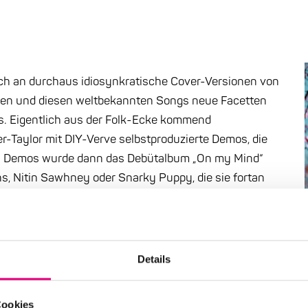
ch an durchaus idiosynkratische Cover-Versionen von
agen und diesen weltbekannten Songs neue Facetten
es. Eigentlich aus der Folk-Ecke kommend
er-Taylor mit DIY-Verve selbstproduzierte Demos, die
en Demos wurde dann das Debütalbum „On my Mind“
ns, Nitin Sawhney oder Snarky Puppy, die sie fortan
 „one to watch“ (Jazzwise). Aus einem musikalischen
– erweiterte Rosie Frater-Taylor die Palette ihrer
em sie sich kontinuierlich durch die eklektische
an der Royal Academy of Music erfolgreich abschloss
Details
’s Warriors aktiv ist. So zählen zu ihren Favoriten
Lewis Taylor eben auch die Jazz-Gitarristen Pat
Cookies