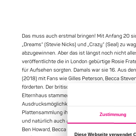
Das muss auch erstmal bringen! Mit Anfang 20 si
„Dreams“ (Stevie Nicks) und „Crazy“ (Seal) zu w
abzugewinnen. Aber das ist längst noch nicht all
veröffentlichte die in London gebürtige Rosie Frat
für Aufsehen sorgten. Damals war sie 16. Aus d
(2018) mit Fans wie Gilles Peterson, Becca Steve
förderten. Der britischen Fachpresse galt sie als
Elternhaus stammend – beide Eltern Profi-Musiker 
Ausdrucksmöglichkeiten als Singer/Songwriter, ind
Plattensammlung ihrer Eltern hörte, ein Studium 
Zustimmung
und natürlich auch an der Talentschmiede Tomorrow
Ben Howard, Becca Stevens, Lianne La Havas und 
Diese Webseite verwendet 