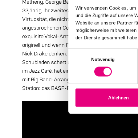
Metheny, George Benson und Lionel Loueke. Und, k
Wir verwenden Cookies, um I
22jährig, ihr zweites Album „Bloom“, das durch eine
und die Zugriffe auf unsere 
Virtuosität, die nicht auftrumpft, sondern quasi n
Website an unsere Partner fü
angesprochenen Cover-Versionen, aber durchgäng
möglicherweise mit weiteren
exquisite Vokal-Arrangements und federleichtes Gi
der Dienste gesammelt habe
originell und wenn Frater-Taylor singt, kann man e
Einwilligungsauswahl
Nick Drake denken. Ein zarter und selbstbewusst
Notwendig
Schubladen schert und durchaus auch Pop sein kan
im Jazz Café, hat einen Gig auf dem „We out there“-
mit Big Band-Arrangements, tourt mit Madison C
Station: das BASF-Feierabendshaus. Nicht verpa
Ablehnen