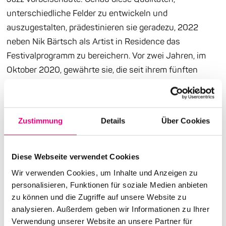
unterschiedliche Felder zu entwickeln und
auszugestalten, prädestinieren sie geradezu, 2022
neben Nik Bärtsch als Artist in Residence das
Festivalprogramm zu bereichern. Vor zwei Jahren, im
Oktober 2020, gewährte sie, die seit ihrem fünften
Lebensjahr Klavier spielt, mit einer umjubelten Solo-
Performance (2 Zugaben!) in der Kunsthalle Mannheim
einen Einblick in ihr musikalisches Universum, dessen
Zustimmung
Details
Über Cookies
Spannbreite von diversen Folkloren bis hin zu Neuer
Musik reicht. Eine Konzertkritik des Abends liest sich
wie folgt: Mit dieser Solo-Performance „manifestierte
Diese Webseite verwendet Cookies
sich Giannouli als eine (…) einzigartige und eindringliche
Wir verwenden Cookies, um Inhalte und Anzeigen zu
Stimme. (…) Sie erwies sich als wagemutige Leaderin
personalisieren, Funktionen für soziale Medien anbieten
aus der europäischen Peripherie, die Altes und Neues,
zu können und die Zugriffe auf unsere Website zu
analysieren. Außerdem geben wir Informationen zu Ihrer
Bekanntes und Unbekanntes, klassische und
Verwendung unserer Website an unsere Partner für
improvisatorische Elemente auf lebendige und