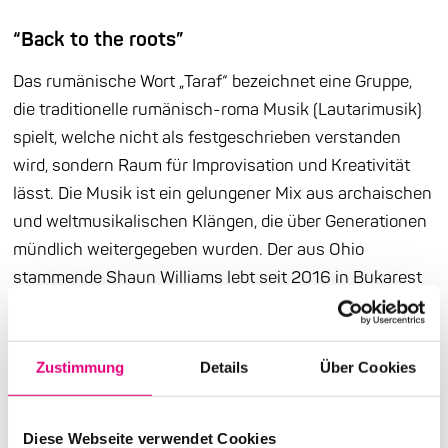
“Back to the roots”
Das rumänische Wort „Taraf“ bezeichnet eine Gruppe,
die traditionelle rumänisch-roma Musik (Lautarimusik)
spielt, welche nicht als festgeschrieben verstanden
wird, sondern Raum für Improvisation und Kreativität
lässt. Die Musik ist ein gelungener Mix aus archaischen
und weltmusikalischen Klängen, die über Generationen
mündlich weitergegeben wurden. Der aus Ohio
stammende Shaun Williams lebt seit 2016 in Bukarest
und hat von den Kolleg:innen aus der Lăutari-Szene
den Spitznamen Jean Americanu erhalten.
Zustimmung
Details
Über Cookies
Der Amerikaner, der in Rumänien seine Doktorarbeit
über Romamusiker schreibt, Akkordeon und Zimbalom
spielt, hat enge Freundschaften in der
Diese Webseite verwendet Cookies