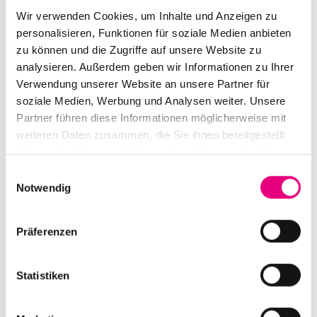
Lăutarimusikszene geknüpft. Am 31. Oktober 2023 wird
Wir verwenden Cookies, um Inhalte und Anzeigen zu
er uns anhand lebhaften Beispielen in die Welt der
personalisieren, Funktionen für soziale Medien anbieten
zu können und die Zugriffe auf unsere Website zu
rumänisch-roma Musik mitnehmen und aus seiner
analysieren. Außerdem geben wir Informationen zu Ihrer
Erfahrung erzählen.
Verwendung unserer Website an unsere Partner für
soziale Medien, Werbung und Analysen weiter. Unsere
Ein Projekt gefördert von der Baden-Württemberg
Partner führen diese Informationen möglicherweise mit
Stiftung und in Kooperation mit der Popakademie
weiteren Daten zusammen, die Sie ihnen bereitgestellt
Mannheim, dem Rumänischen Kulturinstitut Berlin,
haben oder die sie im Rahmen Ihrer Nutzung der Dienste
Green Hours Jazz & Blues Club Bukarest, dem
gesammelt haben.
Einwilligungsauswahl
Dokumentations- und Kulturzentrum Deutscher Sinti
Notwendig
und Roma Heidelberg.
Präferenzen
Statistiken