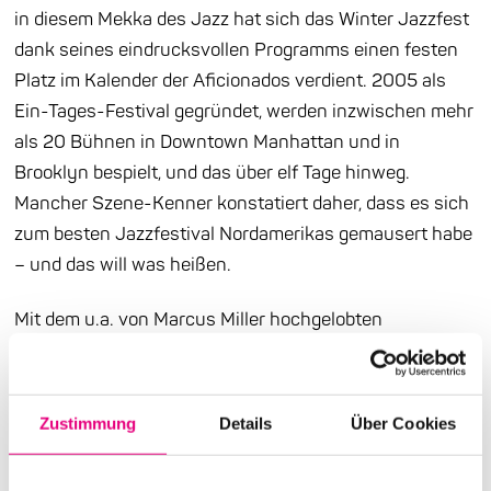
in diesem Mekka des Jazz hat sich das Winter Jazzfest
dank seines eindrucksvollen Programms einen festen
Platz im Kalender der Aficionados verdient. 2005 als
Ein-Tages-Festival gegründet, werden inzwischen mehr
als 20 Bühnen in Downtown Manhattan und in
Brooklyn bespielt, und das über elf Tage hinweg.
Mancher Szene-Kenner konstatiert daher, dass es sich
zum besten Jazzfestival Nordamerikas gemausert habe
– und das will was heißen.
Mit dem u.a. von Marcus Miller hochgelobten
MonoNeon präsentiert das Winter Jazzfest bei Enjoy
Jazz nicht nur den letzten Bassisten des großen Prince,
sondern einen modernen Stilbildner. Aufgrund seines
Zustimmung
Details
Über Cookies
experimentellen funky Sound, der zum Teil mit
bewussten „Fehlern“ als Impulsgebern angereichert ist,