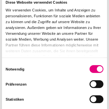
Diese Webseite verwendet Cookies
wurde er zuletzt immer wieder mit dem großen
Komponisten und Musiktheoretiker John Cage
Wir verwenden Cookies, um Inhalte und Anzeigen zu
personalisieren, Funktionen für soziale Medien anbieten
verglichen.
zu können und die Zugriffe auf unsere Website zu
analysieren. Außerdem geben wir Informationen zu Ihrer
Verwendung unserer Website an unsere Partner für
soziale Medien, Werbung und Analysen weiter. Unsere
Partner führen diese Informationen möglicherweise mit
weiteren Daten zusammen, die Sie ihnen bereitgestellt
haben oder die sie im Rahmen Ihrer Nutzung der Dienste
gesammelt haben.
Einwilligungsauswahl
Notwendig
Präferenzen
Statistiken