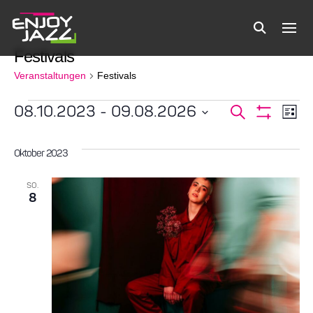
Festivals
Veranstaltungen
Festivals
Veranstaltungen
08.10.2023
 - 
09.08.2026
Verans
Ve
Suche
Liste
Filter
Datum
Anzeigen
An
Suche
wählen.
Oktober 2023
Na
und
SO.
8
Ansicht
Navigat