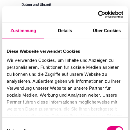
Datum und Uhrzeit
Mittwoch, 11. Oktober 2023 ab 20:00
Ort
Alte Feuerwache
Zustimmung
Details
Über Cookies
Brückenstraße 2
Mannheim
Deutschland
Diese Webseite verwendet Cookies
Mehr erfahren
Tickets kaufen
Wir verwenden Cookies, um Inhalte und Anzeigen zu
personalisieren, Funktionen für soziale Medien anbieten
zu können und die Zugriffe auf unsere Website zu
DO.
12
analysieren. Außerdem geben wir Informationen zu Ihrer
Verwendung unserer Website an unsere Partner für
soziale Medien, Werbung und Analysen weiter. Unsere
Partner führen diese Informationen möglicherweise mit
weiteren Daten zusammen, die Sie ihnen bereitgestellt
haben oder die sie im Rahmen Ihrer Nutzung der Dienste
gesammelt haben.
Einwilligungsauswahl