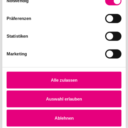
Notwendig
Präferenzen
Statistiken
Festival au Désert en exil presents
Music from Mali
Marketing
Datum und Uhrzeit
Donnerstag, 12. Oktober 2023 ab 20:00
Alle zulassen
Ort
Karlstorbahnhof
Marlene-Dietrich Platz 3
Auswahl erlauben
Heidelberg
Deutschland
Ablehnen
Mehr erfahren
Tickets kaufen