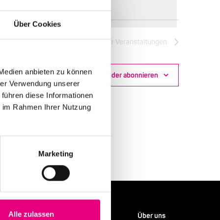
Über Cookies
Nächste
Veranstaltungen
 Medien anbieten zu können
Kalender abonnieren
hrer Verwendung unserer
 führen diese Informationen
ie im Rahmen Ihrer Nutzung
Marketing
Alle zulassen
Service
Über uns