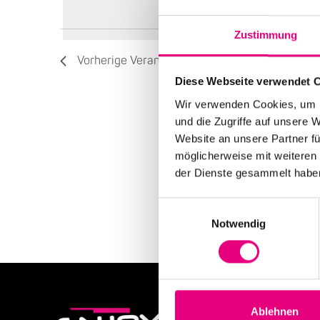
wählen.
die
Liste
Zustimmung
der
Veranstaltungen
Vorherige
Veranstaltungen
mit
Diese Webseite verwendet 
den
gefilterten
Wir verwenden Cookies, um I
Ergebnissen
und die Zugriffe auf unsere 
aktualisieren
Website an unsere Partner fü
möglicherweise mit weiteren
der Dienste gesammelt habe
Einwilligungsauswahl
Notwendig
Ablehnen