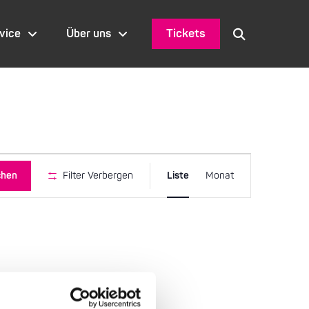
Tickets
vice
Über uns
Veranstaltu
chen
Filter Verbergen
Liste
Monat
Ansichten-
Navigation