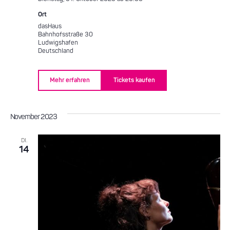
Ort
dasHaus
Bahnhofsstraße 30
Ludwigshafen
Deutschland
Mehr erfahren
Tickets kaufen
November 2023
DI.
14