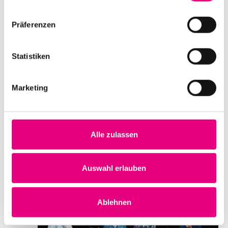
Ilija Trojanow & Ensemble Modern
Präferenzen
Datum und Uhrzeit
Montag, 23. Oktober 2023 ab 19:00
Statistiken
Ort
dasHaus
Bahnhofsstraße 30
Ludwigshafen
Marketing
Deutschland
Mehr erfahren
Tickets kaufen
Alle zulassen
DI.
24
Auswahl erlauben
Ablehnen