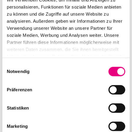
März 2020
personalisieren, Funktionen für soziale Medien anbieten
zu können und die Zugriffe auf unsere Website zu
Dezember 2019
analysieren. Außerdem geben wir Informationen zu Ihrer
November 2019
Verwendung unserer Website an unsere Partner für
soziale Medien, Werbung und Analysen weiter. Unsere
Oktober 2019
Partner führen diese Informationen möglicherweise mit
weiteren Daten zusammen, die Sie ihnen bereitgestellt
September 2019
haben oder die sie im Rahmen Ihrer Nutzung der Dienste
August 2019
gesammelt haben.
Einwilligungsauswahl
Notwendig
Juli 2019
Juni 2019
Präferenzen
Mai 2019
Statistiken
April 2019
November 2018
Marketing