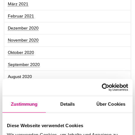
März 2021
Februar 2021
Dezember 2020
November 2020
Oktober 2020
September 2020
August 2020
Juli 2020
Juni 2020
Zustimmung
Details
Über Cookies
Mai 2020
April 2020
Diese Webseite verwendet Cookies
Wir verwenden Cookies, um Inhalte und Anzeigen zu