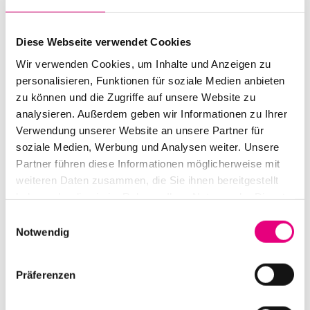
Im Jubiläumsjahr des Festivals erkundet er, die freie
Diese Webseite verwendet Cookies
Improvisation unter Einbezug von Elektronik – was
Wir verwenden Cookies, um Inhalte und Anzeigen zu
einerseits an Krautrock denken lässt, aber andererseits
personalisieren, Funktionen für soziale Medien anbieten
eine Improvisation über eine Bachkantate nicht
zu können und die Zugriffe auf unsere Website zu
ausschließt. On top: Die Visuals von Nico Weber und
analysieren. Außerdem geben wir Informationen zu Ihrer
Marc Nordbruch (NOW Collective Berlin) „bebildern“ das
Verwendung unserer Website an unsere Partner für
Geschehen nicht, sondern sind gleichberechtigter Teil
soziale Medien, Werbung und Analysen weiter. Unsere
der Improvisation. Nichts ist garantiert, aber alles
Partner führen diese Informationen möglicherweise mit
weiteren Daten zusammen, die Sie ihnen bereitgestellt
erlaubt.
haben oder die sie im Rahmen Ihrer Nutzung der Dienste
gesammelt haben.
Einwilligungsauswahl
Notwendig
Präferenzen