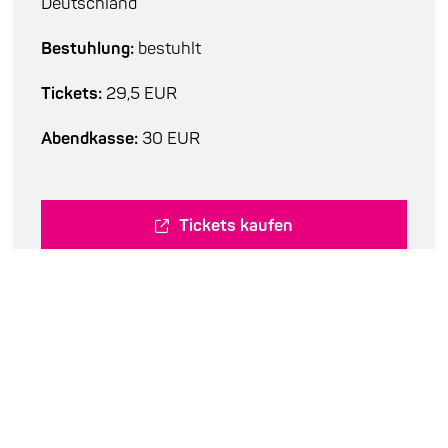
Deutschland
Bestuhlung:
bestuhlt
Tickets:
29,5 EUR
Abendkasse:
30 EUR
Tickets kaufen
Besetzung
Lömsch Lehmann : bcl
Jan Hennig : Modularsynthesizer
Chris Rücker: b
Ralf Merten : prep-p, elec