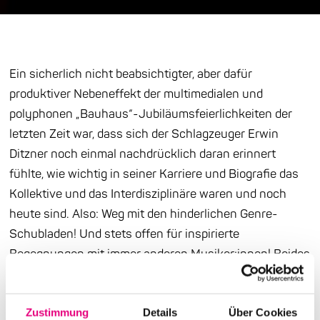
Ein sicherlich nicht beabsichtigter, aber dafür
produktiver Nebeneffekt der multimedialen und
polyphonen „Bauhaus“-Jubiläumsfeierlichkeiten der
letzten Zeit war, dass sich der Schlagzeuger Erwin
Ditzner noch einmal nachdrücklich daran erinnert
fühlte, wie wichtig in seiner Karriere und Biografie das
Kollektive und das Interdisziplinäre waren und noch
heute sind. Also: Weg mit den hinderlichen Genre-
Schubladen! Und stets offen für inspirierte
Begegnungen mit immer anderen Musiker:innen! Beides
beschreibt bestens die traditionreiche „Carte blanche“,
die Ditzner seit vielen Jahren im Rahmen von Enjoy
Zustimmung
Details
Über Cookies
Jazz kuratiert.