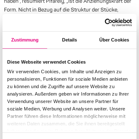
haben“, resümiert Pifarély, „ist die Anziehungskraft der
Form. Nicht in Bezug auf die Struktur der Stücke,
sondern auf das Vokabular, das wir verwenden.“ Auch
dieser Akribie wegen gelten beide Künstler als prägende
Figuren der europäischen Improvisations-Szene.
Zustimmung
Details
Über Cookies
Couturier hat sich u.a. mit dem Tarkovsky Quartet, das
zuletzt 2017 in der Heiliggeistkirche bei Enjoy Jazz ein
gefeiertes Konzert spielte, ein künstlerisches Denkmal
Diese Webseite verwendet Cookies
gesetzt. Und der ausgewiesene Duo-Spezialist Pifarély
Wir verwenden Cookies, um Inhalte und Anzeigen zu
hat unter anderem mit Joachim Kühn, Michel Godard
personalisieren, Funktionen für soziale Medien anbieten
zu können und die Zugriffe auf unsere Website zu
oder Rabih Abou-Khalil gearbeitet. Das neue Duo-
analysieren. Außerdem geben wir Informationen zu Ihrer
Album kombiniert Standards mit Eigenkompositionen –
Verwendung unserer Website an unsere Partner für
derart logisch zusammengeführt, dass hier tatsächlich
soziale Medien, Werbung und Analysen weiter. Unsere
so etwas wie ein neues Format entsteht. Der
Partner führen diese Informationen möglicherweise mit
Deutschlandfunk fasste es wie folgt zusammen: „Wie
weiteren Daten zusammen, die Sie ihnen bereitgestellt
aus dem Nebel der Zeiten tauchen die vertrauten
haben oder die sie im Rahmen Ihrer Nutzung der Dienste
gesammelt haben.