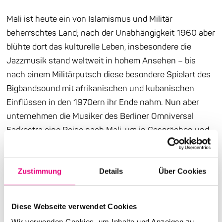
Mali ist heute ein von Islamismus und Militär
beherrschtes Land; nach der Unabhängigkeit 1960 aber
blühte dort das kulturelle Leben, insbesondere die
Jazzmusik stand weltweit in hohem Ansehen – bis
nach einem Militärputsch diese besondere Spielart des
Bigbandsound mit afrikanischen und kubanischen
Einflüssen in den 1970ern ihr Ende nahm. Nun aber
unternehmen die Musiker des Berliner Omniversal
Earkestra eine Reise nach Mali, um in Gesprächen und
Jamsessions mit Veteranen des Mali-Jazz diese Musik
zu feiern. Auch, wenn sich die verschiedenen
Jazzrhythmen aus Mali und Deutschland erst einmal
Zustimmung
Details
Über Cookies
aneinander gewöhnen müssen…
Diese Webseite verwendet Cookies
DEU 2022 R: Markus CM Schmidt. Dokumentarfilm. 91
Wir verwenden Cookies, um Inhalte und Anzeigen zu