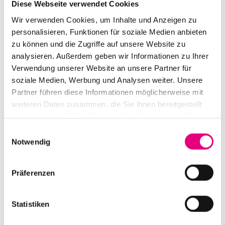
Diese Webseite verwendet Cookies
Wir verwenden Cookies, um Inhalte und Anzeigen zu
personalisieren, Funktionen für soziale Medien anbieten
zu können und die Zugriffe auf unsere Website zu
analysieren. Außerdem geben wir Informationen zu Ihrer
Verwendung unserer Website an unsere Partner für
Matinee: Björn Meyer solo
soziale Medien, Werbung und Analysen weiter. Unsere
Partner führen diese Informationen möglicherweise mit
Datum und Uhrzeit
weiteren Daten zusammen, die Sie ihnen bereitgestellt
Sonntag, 18. Oktober 2026 ab 11:30
haben oder die sie im Rahmen Ihrer Nutzung der Dienste
Ort
gesammelt haben.
Einwilligungsauswahl
Sammlung Prinzhorn
Notwendig
Voßstraße 2
Heidelberg
Deutschland
Präferenzen
Mehr erfahren
Tickets kaufen
Statistiken
SO.