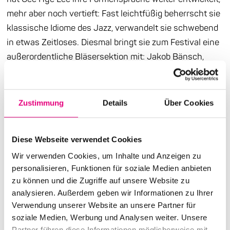
mehr aber noch vertieft: Fast leichtfüßig beherrscht sie
klassische Idiome des Jazz, verwandelt sie schwebend
in etwas Zeitloses. Diesmal bringt sie zum Festival eine
außerordentliche Bläsersektion mit: Jakob Bänsch,
gerade mal 22, wurde für sein Debüt „Opening“ mit dem
Deutschen Jazzpreis ausgezeichnet; sein Spiel hat
einen New Yorker Kritiker zu Vergleichen mit dem
Zustimmung
Details
Über Cookies
jungen Wynton Marsalis angeregt. Nicht minder
aufregend klingt der Saxophonist Sandi Kuhn – von
Diese Webseite verwendet Cookies
seinem „wunderbar weichen Sound“, „seiner
Wir verwenden Cookies, um Inhalte und Anzeigen zu
intelligenten Phrasierung“ und „magistralen
personalisieren, Funktionen für soziale Medien anbieten
Gelassenheit“ ließ sich die Süddeutsche Zeitung
zu können und die Zugriffe auf unsere Website zu
verführen. Für alle fünf trifft zu, was Gee Hye Lee mal
analysieren. Außerdem geben wir Informationen zu Ihrer
über sich sagte: „Musik ist mein Leben.“
Verwendung unserer Website an unsere Partner für
soziale Medien, Werbung und Analysen weiter. Unsere
Partner führen diese Informationen möglicherweise mit