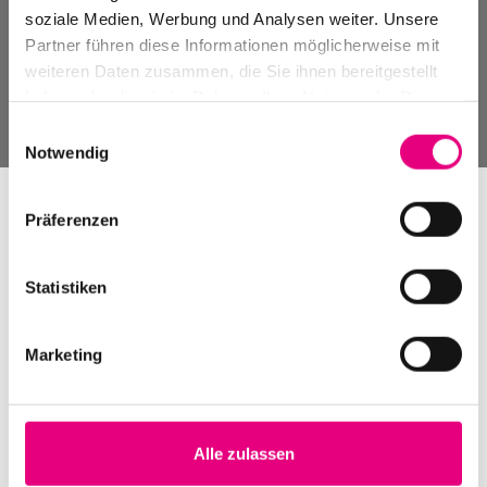
Neues aus der Welt von Enjoy Jazz
soziale Medien, Werbung und Analysen weiter. Unsere
Partner führen diese Informationen möglicherweise mit
Zum Enjoy Jazz Kanal auf YouTube
weiteren Daten zusammen, die Sie ihnen bereitgestellt
Zum Enjoy Jazz Podcast auf Spotify
haben oder die sie im Rahmen Ihrer Nutzung der Dienste
gesammelt haben.
Einwilligungsauswahl
Notwendig
Präferenzen
Statistiken
Marketing
Alle zulassen