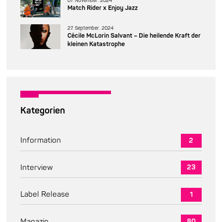
07. November. 2024
Match Rider x Enjoy Jazz
27. September. 2024
Cécile McLorin Salvant – Die heilende Kraft der
kleinen Katastrophe
Kategorien
Information
2
Interview
23
Label Release
1
Magazin
80