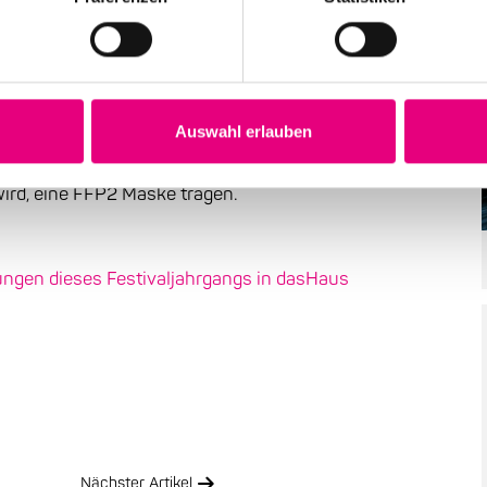
icht ein
orona-Infektionen in den vergangenen Wochen führt
nen von Verwaltungsgebäuden ein. Ab Montag, 24.
Auswahl erlauben
es Kulturzentrums dasHaus jeweils bis zum Sitzplatz,
ird, eine FFP2 Maske tragen.
ungen dieses Festivaljahrgangs in dasHaus
Nächster Artikel