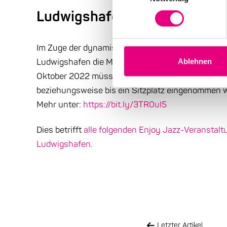
Ludwigshafen führt Maskenpfl
Im Zuge der dynamisch zunehmenden Anzahl an C
Ludwigshafen die Maskenpflicht für Besucher*in
Ablehnen
Oktober 2022 müssen daher alle Besucher*innen d
beziehungsweise bis ein Sitzplatz eingenommen w
Mehr unter:
https://bit.ly/3TR0uI5
Dies betrifft
alle folgenden Enjoy Jazz-Veranstalt
Ludwigshafen.
Letzter Artikel