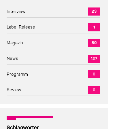
Interview
23
Label Release
1
Magazin
80
News
127
Programm
0
Review
0
Schlagwörter