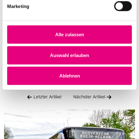
Marketing
Am 27.10.2022 findet im Metropolink´s Commissary das
Konzert der Band
Balimaya Project
statt. Um noch
bequemer zum Veranstaltungsort zu kommen, gibt es
Alle zulassen
für diesen Abend eine
Shuttle-Verbindung
vom
Heidelberger Hauptbahnhof bis zum Commissary.
Auswahl erlauben
Entnehmen Sie dafür die Abfahrtzeiten aus dem
Busplan.
Ablehnen
Letzter Artikel
Nächster Artikel