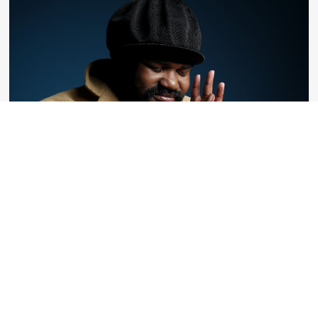
Die Galionsfigur des Jazz kommt
nach Mannheim
Gregory Porter, dieser hünenhafte, dem Leben
und den Menschen stets freundlich zugewandte
Mann mit einer Stimme wie ein wohlig warmes,
sanft knisterndes Kaminfeuer erinnert in
vielerlei Hinsicht an das mythische Vogelwesen
Phönix. Es ist kein ...