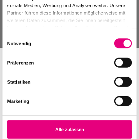
Neues aus der Welt von Enjoy Jazz
soziale Medien, Werbung und Analysen weiter. Unsere
Partner führen diese Informationen möglicherweise mit
Zum Enjoy Jazz Kanal auf YouTube
weiteren Daten zusammen, die Sie ihnen bereitgestellt
Zum Enjoy Jazz Podcast auf Spotify
haben oder die sie im Rahmen Ihrer Nutzung der Dienste
gesammelt haben.
Einwilligungsauswahl
Notwendig
Präferenzen
Statistiken
Marketing
Alle zulassen