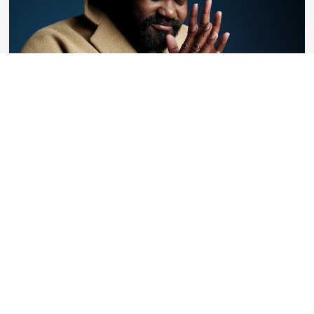
Die Galionsfigur des Jazz kommt
nach Mannheim
Gregory Porter, dieser hünenhafte, dem Leben
und den Menschen stets freundlich zugewandte
Mann mit einer Stimme wie ein wohlig warmes,
sanft knisterndes Kaminfeuer erinnert in
vielerlei Hinsicht an das mythische Vogelwesen
Phönix. Es ist kein ...
Mehr erfahren