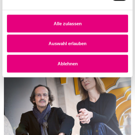
Am Sonntag, den 01. August sind
Anja Lechner und
Francois Couturie
r ab 19:00 Uhr im Rahmen des
Kulturtragfestivals Mannheim bei Enjoy Jazz Summer
Alle zulassen
zu Gast.
Auswahl erlauben
Letzter Artikel
Nächster Artikel
Ablehnen