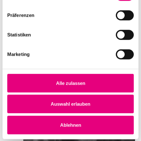
Kino im Karlstorbahnhof
Marlene-Dietrich-Platz 3
Präferenzen
Heidelberg
Deutschland
Statistiken
Mehr erfahren
Tickets kaufen
Marketing
SA.
10
Alle zulassen
Auswahl erlauben
Ablehnen