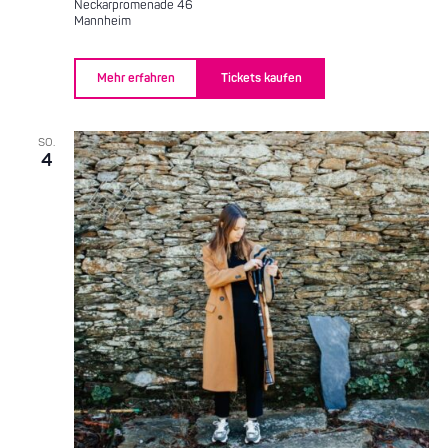
Neckarpromenade 46
Mannheim
Mehr erfahren
Tickets kaufen
SO.
4