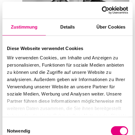
Zustimmung
Details
Über Cookies
Diese Webseite verwendet Cookies
Wir verwenden Cookies, um Inhalte und Anzeigen zu
personalisieren, Funktionen für soziale Medien anbieten
zu können und die Zugriffe auf unsere Website zu
analysieren. Außerdem geben wir Informationen zu Ihrer
Verwendung unserer Website an unsere Partner für
Claus Boesser-Ferrari & Elliott Sharp
soziale Medien, Werbung und Analysen weiter. Unsere
mit Rudij Bergmann
Partner führen diese Informationen möglicherweise mit
weiteren Daten zusammen, die Sie ihnen bereitgestellt
haben oder die sie im Rahmen Ihrer Nutzung der Dienste
Datum und Uhrzeit
gesammelt haben.
Samstag, 10. Oktober 2026 ab 17:00
Einwilligungsauswahl
Notwendig
Ort