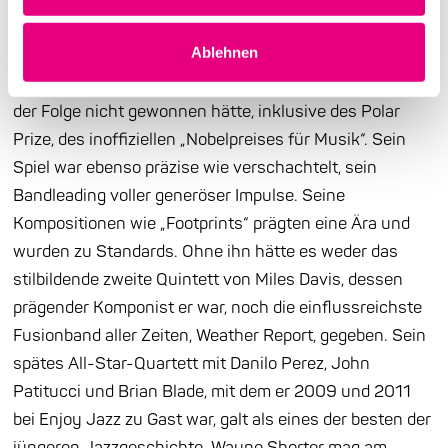
Empfehlung John Coltranes von Miles Davis bei Art
Ablehnen
Blakey abgeworben. Damit hatte Saxophonist Shorter
den Olymp erreicht. Uns fällt kein Preis ein, den er in
der Folge nicht gewonnen hätte, inklusive des Polar
Prize, des inoffiziellen „Nobelpreises für Musik“. Sein
Spiel war ebenso präzise wie verschachtelt, sein
Bandleading voller generöser Impulse. Seine
Kompositionen wie „Footprints“ prägten eine Ära und
wurden zu Standards. Ohne ihn hätte es weder das
stilbildende zweite Quintett von Miles Davis, dessen
prägender Komponist er war, noch die einflussreichste
Fusionband aller Zeiten, Weather Report, gegeben. Sein
spätes All-Star-Quartett mit Danilo Perez, John
Patitucci und Brian Blade, mit dem er 2009 und 2011
bei Enjoy Jazz zu Gast war, galt als eines der besten der
jüngeren Jazzgeschichte. Wayne Shorter mag am