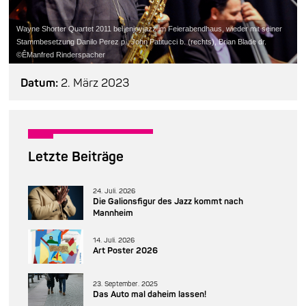
Wayne Shorter Quartet 2011 bei enjoyjazz im Feierabendhaus, wieder mit seiner
Stammbesetzung Danilo Perez p., John Patitucci b. (rechts), Brian Blade dr.
©ÊManfred Rinderspacher
Datum:
2. März 2023
Letzte Beiträge
24. Juli. 2026
Die Galionsfigur des Jazz kommt nach
Mannheim
14. Juli. 2026
Art Poster 2026
23. September. 2025
Das Auto mal daheim lassen!