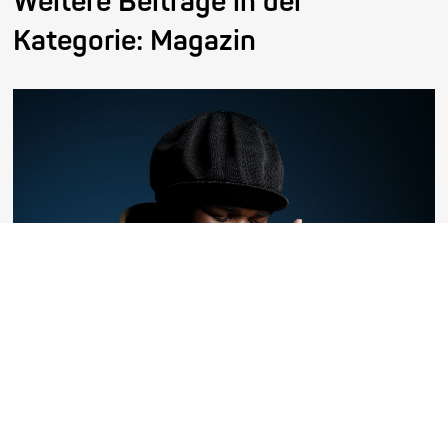
Weitere Beiträge in der
Kategorie:
Magazin
Die Galionsfigur des Jazz kommt
nach Mannheim
Gregory Porter, dieser hünenhafte, dem Leben