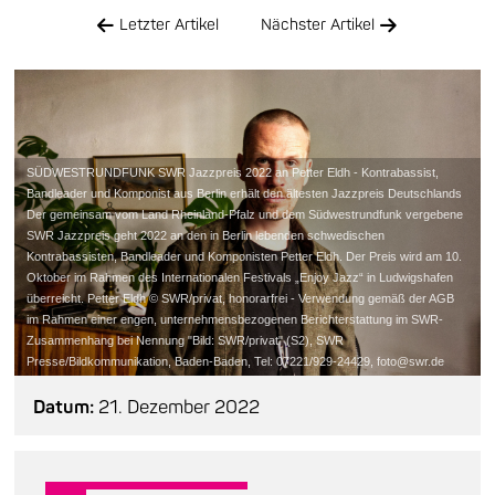
Letzter Artikel
Nächster Artikel
SÜDWESTRUNDFUNK SWR Jazzpreis 2022 an Petter Eldh - Kontrabassist,
Bandleader und Komponist aus Berlin erhält den ältesten Jazzpreis Deutschlands
Der gemeinsam vom Land Rheinland-Pfalz und dem Südwestrundfunk vergebene
SWR Jazzpreis geht 2022 an den in Berlin lebenden schwedischen
Kontrabassisten, Bandleader und Komponisten Petter Eldh. Der Preis wird am 10.
Oktober im Rahmen des Internationalen Festivals „Enjoy Jazz“ in Ludwigshafen
überreicht. Petter Eldh © SWR/privat, honorarfrei - Verwendung gemäß der AGB
im Rahmen einer engen, unternehmensbezogenen Berichterstattung im SWR-
Zusammenhang bei Nennung "Bild: SWR/privat" (S2), SWR
Presse/Bildkommunikation, Baden-Baden, Tel: 07221/929-24429, foto@swr.de
Datum:
21. Dezember 2022