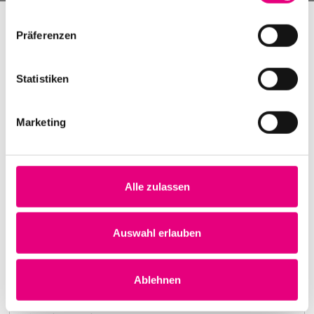
Präferenzen
Statistiken
Marketing
Alle zulassen
Nightmares on Wax
Karlstorbahnhof Cultural Center, Heidelberg
1. October 1999
Auswahl erlauben
8:00 p.m.
Learn more
Ablehnen