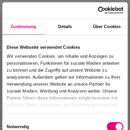
Zustimmung
Details
Über Cookies
Diese Webseite verwendet Cookies
Wir verwenden Cookies, um Inhalte und Anzeigen zu
personalisieren, Funktionen für soziale Medien anbieten
zu können und die Zugriffe auf unsere Website zu
analysieren. Außerdem geben wir Informationen zu Ihrer
Verwendung unserer Website an unsere Partner für
soziale Medien, Werbung und Analysen weiter. Unsere
Events Archive
Partner führen diese Informationen möglicherweise mit
Past events, festivals, and venues
weiteren Daten zusammen, die Sie ihnen bereitgestellt
haben oder die sie im Rahmen Ihrer Nutzung der Dienste
gesammelt haben.
Einwilligungsauswahl
Notwendig