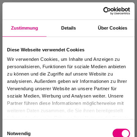
Zustimmung
Details
Über Cookies
Diese Webseite verwendet Cookies
Wir verwenden Cookies, um Inhalte und Anzeigen zu
personalisieren, Funktionen für soziale Medien anbieten
zu können und die Zugriffe auf unsere Website zu
analysieren. Außerdem geben wir Informationen zu Ihrer
Verwendung unserer Website an unsere Partner für
soziale Medien, Werbung und Analysen weiter. Unsere
Events Archive
Partner führen diese Informationen möglicherweise mit
Past events, festivals, and venues
weiteren Daten zusammen, die Sie ihnen bereitgestellt
haben oder die sie im Rahmen Ihrer Nutzung der Dienste
gesammelt haben.
Einwilligungsauswahl
Notwendig