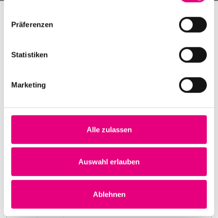
Präferenzen
Statistiken
Marketing
Alle zulassen
Nightmares on Wax
Karlstorbahnhof Cultural Center, Heidelberg
1. October 1999
Auswahl erlauben
8:00 p.m.
Learn more
Ablehnen