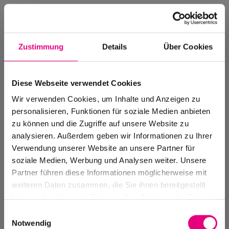
Zustimmung
Details
Über Cookies
Diese Webseite verwendet Cookies
Wir verwenden Cookies, um Inhalte und Anzeigen zu
personalisieren, Funktionen für soziale Medien anbieten
zu können und die Zugriffe auf unsere Website zu
analysieren. Außerdem geben wir Informationen zu Ihrer
Verwendung unserer Website an unsere Partner für
soziale Medien, Werbung und Analysen weiter. Unsere
Events Archive
Partner führen diese Informationen möglicherweise mit
Past events, festivals, and venues
weiteren Daten zusammen, die Sie ihnen bereitgestellt
haben oder die sie im Rahmen Ihrer Nutzung der Dienste
gesammelt haben.
Einwilligungsauswahl
Notwendig