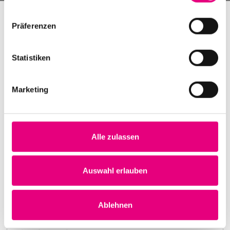
Präferenzen
Statistiken
Marketing
Alle zulassen
Nightmares on Wax
Karlstorbahnhof Cultural Center, Heidelberg
1. October 1999
Auswahl erlauben
8:00 p.m.
Learn more
Ablehnen