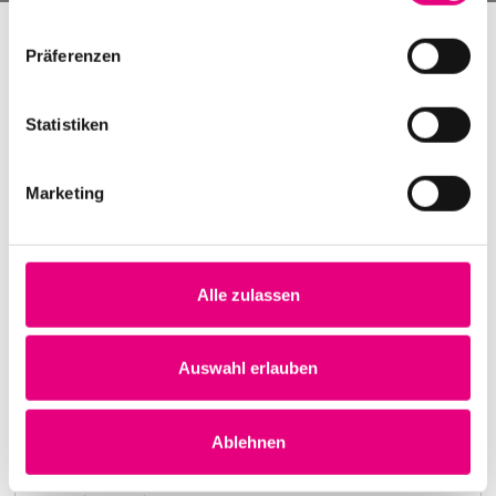
Präferenzen
Statistiken
Marketing
Alle zulassen
Nightmares on Wax
Karlstorbahnhof Cultural Center, Heidelberg
1. October 1999
Auswahl erlauben
8:00 p.m.
Learn more
Ablehnen