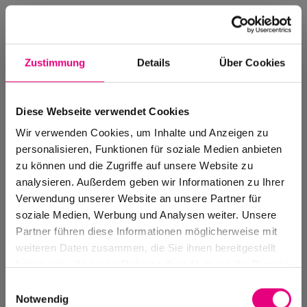
Zustimmung
Details
Über Cookies
Diese Webseite verwendet Cookies
Wir verwenden Cookies, um Inhalte und Anzeigen zu
personalisieren, Funktionen für soziale Medien anbieten
zu können und die Zugriffe auf unsere Website zu
analysieren. Außerdem geben wir Informationen zu Ihrer
Verwendung unserer Website an unsere Partner für
soziale Medien, Werbung und Analysen weiter. Unsere
Events Archive
Partner führen diese Informationen möglicherweise mit
Past events, festivals, and venues
weiteren Daten zusammen, die Sie ihnen bereitgestellt
haben oder die sie im Rahmen Ihrer Nutzung der Dienste
gesammelt haben.
Einwilligungsauswahl
Notwendig